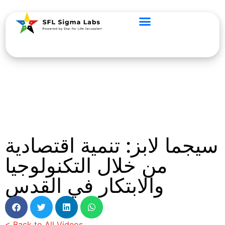
سيجما لابز: تنمية اقتصادية
من خلال التكنولوجيا
والابتكار في القدس
< Back to All Videos